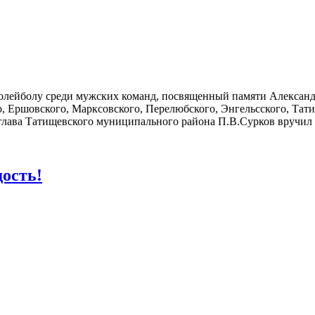
 волейболу среди мужских команд, посвященный памяти Алексан
о, Ершовского, Марксовского, Перелюбского, Энгельсского, Тат
 глава Татищевского муниципального района П.В.Сурков вручил
дость!