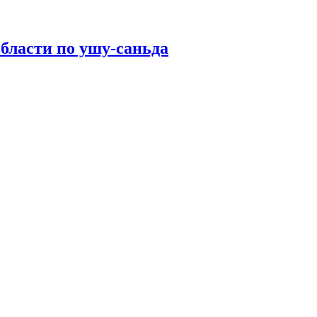
бласти по ушу-саньда