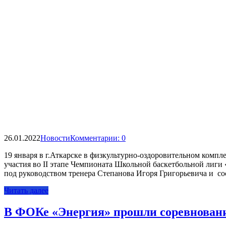
26.01.2022
Новости
Комментарии: 0
19 января в г.Аткарске в физкультурно-оздоровительном компл
участия во II этапе Чемпионата Школьной баскетбольной лиг
под руководством тренера Степанова Игоря Григорьевича и с
Читать далее
В ФОКе «Энергия» прошли соревнован