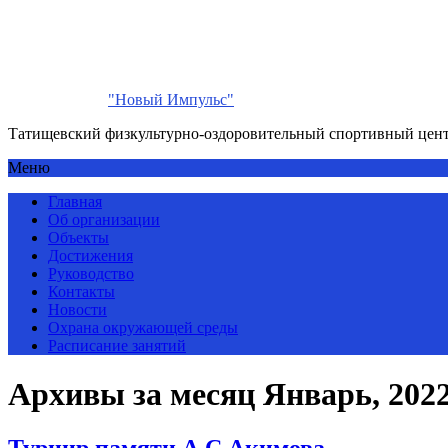
"Новый Импульс"
Татищевский физкультурно-оздоровительный спортивный цен
Меню
Главная
Об организации
Объекты
Достижения
Руководство
Контакты
Новости
Охрана окружающей среды
Расписание занятий
Архивы за месяц Январь, 202
Турнир памяти А.С.Акимова