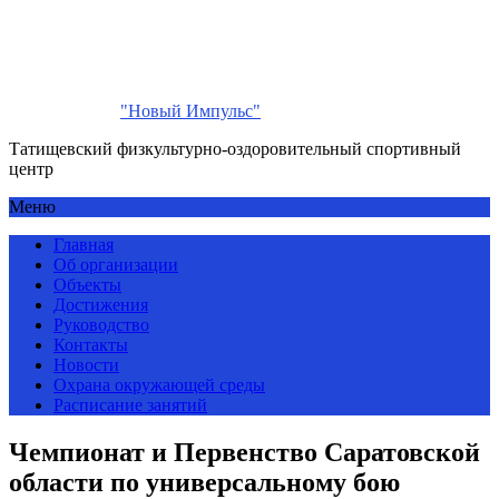
"Новый Импульс"
Татищевский физкультурно-оздоровительный спортивный
центр
Меню
Главная
Об организации
Объекты
Достижения
Руководство
Контакты
Новости
Охрана окружающей среды
Расписание занятий
Чемпионат и Первенство Саратовской
области по универсальному бою