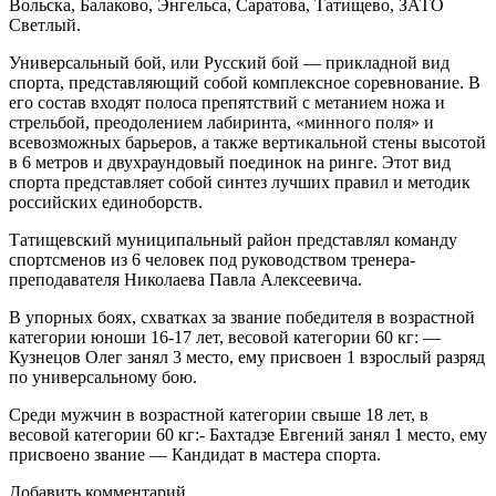
Вольска, Балаково, Энгельса, Саратова, Татищево, ЗАТО
Светлый.
Универсальный бой, или Русский бой — прикладной вид
спорта, представляющий собой комплексное соревнование. В
его состав входят полоса препятствий с метанием ножа и
стрельбой, преодолением лабиринта, «минного поля» и
всевозможных барьеров, а также вертикальной стены высотой
в 6 метров и двухраундовый поединок на ринге. Этот вид
спорта представляет собой синтез лучших правил и методик
российских единоборств.
Татищевский муниципальный район представлял команду
спортсменов из 6 человек под руководством тренера-
преподавателя Николаева Павла Алексеевича.
В упорных боях, схватках за звание победителя в возрастной
категории юноши 16-17 лет, весовой категории 60 кг: —
Кузнецов Олег занял 3 место, ему присвоен 1 взрослый разряд
по универсальному бою.
Среди мужчин в возрастной категории свыше 18 лет, в
весовой категории 60 кг:- Бахтадзе Евгений занял 1 место, ему
присвоено звание — Кандидат в мастера спорта.
Добавить комментарий