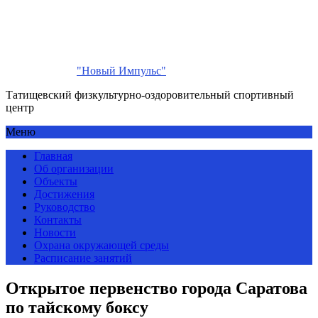
"Новый Импульс"
Татищевский физкультурно-оздоровительный спортивный
центр
Меню
Главная
Об организации
Объекты
Достижения
Руководство
Контакты
Новости
Охрана окружающей среды
Расписание занятий
Открытое первенство города Саратова
по тайскому боксу